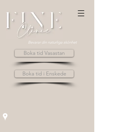
Bevarar din naturliga skönhet
Boka tid Vasastan
Boka tid i Enskede