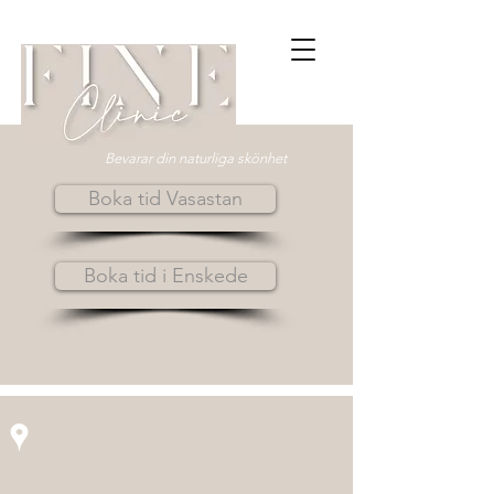
Bevarar din naturliga skönhet
Boka tid Vasastan
Boka tid i Enskede