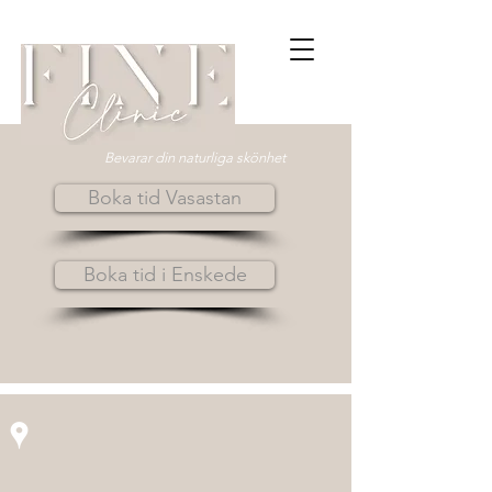
Bevarar din naturliga skönhet
Boka tid Vasastan
Boka tid i Enskede