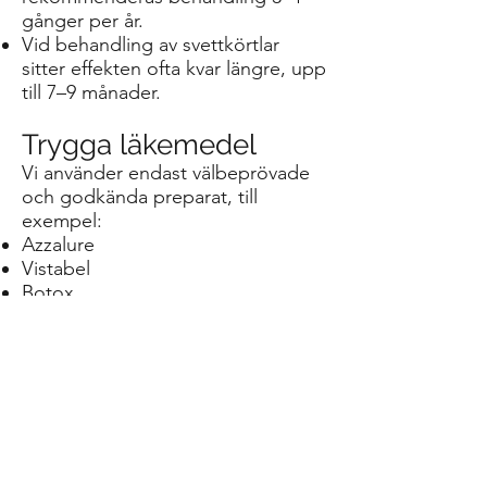
gånger per år.
Vid behandling av svettkörtlar
sitter effekten ofta kvar längre, upp
till 7–9 månader.
Trygga läkemedel
Vi använder endast välbeprövade
och godkända preparat, till
exempel:
Azzalure
Vistabel
Botox
Dessa läkemedel är välkända och
används inom både estetisk och
medicinsk behandling.
Boka tid i Enskede