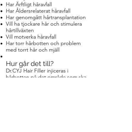
Har Ärftligt håravfall
Har Åldersrelaterat håravfall
Har genomgått hårtransplantation
Vill ha tjockare hår och stimulera
hårtillväxten
Vill motverka håravfall
Har torr hårbotten och problem
med torrt hår och mjäll
Hur går det till?
Dr.CYJ Hair Filler injiceras i
hårbotten på det område som ska
behandlas eller där håret har
tunnats ut. Injiceringen gör att
blodcirkulationen ökar i de mindre
kärlen i hårbotten, vilket stimulerar
hårtillväxt.
Hur många behandlingar
behövs?