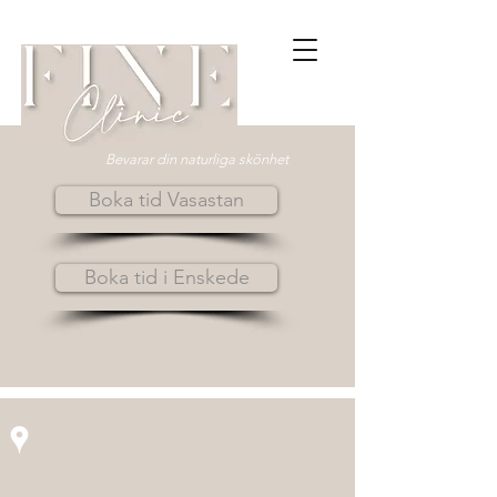
Bevarar din naturliga skönhet
Boka tid Vasastan
Boka tid i Enskede