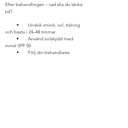
Efter behandlingen – vad ska du tänka 
på?
	•	Undvik smink, sol, träning 
och bastu i 24–48 timmar
	•	Använd solskydd med 
minst SPF 50
	•	Följ din behandlares 
eftervårdsinstruktioner noggrant
	•	Eventuell rodnad, svullnad 
och fjällning är normalt första dagarna
Boka Dermapen 4 i Stockholm
På Fine Clinic i Stockholm erbjuder vi 
Dermapen 4-behandlingar i toppklass, 
alltid med fokus på säkerhet, kvalitet 
och naturligt vackra resultat. Vi finns här 
för dig som vill förbättra din hud på 