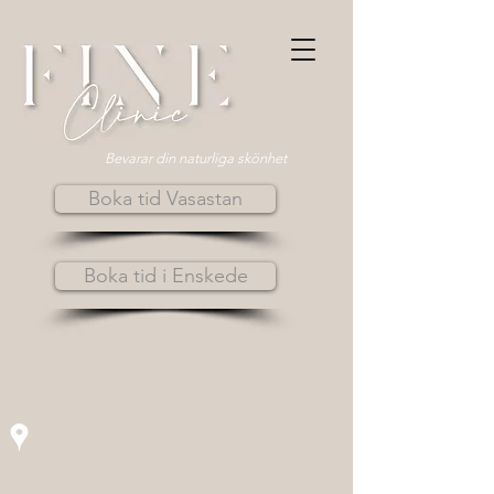
Bevarar din naturliga skönhet
Boka tid Vasastan
Boka tid i Enskede