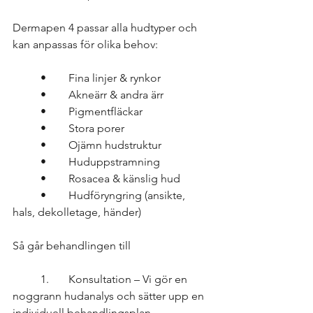
Dermapen 4 passar alla hudtyper och 
kan anpassas för olika behov:
	•	Fina linjer & rynkor
	•	Akneärr & andra ärr
	•	Pigmentfläckar
	•	Stora porer
	•	Ojämn hudstruktur
	•	Huduppstramning
	•	Rosacea & känslig hud
	•	Hudföryngring (ansikte, 
hals, dekolletage, händer)
Så går behandlingen till
	1.	Konsultation – Vi gör en 
noggrann hudanalys och sätter upp en 
individuell behandlingsplan.